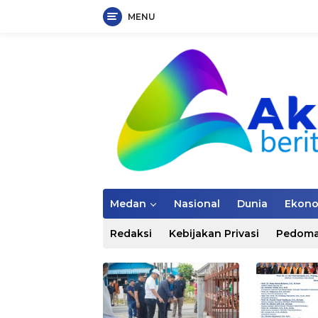
MENU
Langsung
ke
konten
Medan
Nasional
Dunia
Ekon
Redaksi
Kebijakan Privasi
Pedoma