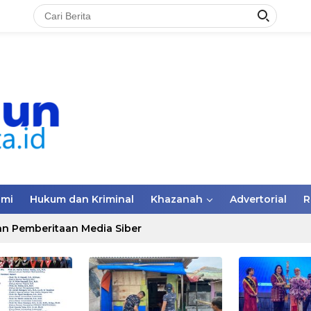
omi
Hukum dan Kriminal
Khazanah
Advertorial
R
n Pemberitaan Media Siber