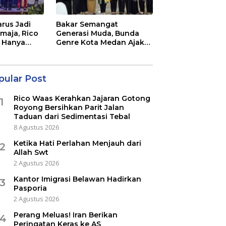
rus Jadi
Bakar Semangat
maja, Rico
Generasi Muda, Bunda
 Hanya
Genre Kota Medan Ajak
a Acara
Remaja Berani Ambil
Sikap
pular Post
Rico Waas Kerahkan Jajaran Gotong
1
Royong Bersihkan Parit Jalan
Taduan dari Sedimentasi Tebal
8 Agustus 2026
Ketika Hati Perlahan Menjauh dari
2
Allah Swt
2 Agustus 2026
Kantor Imigrasi Belawan Hadirkan
3
Pasporia
2 Agustus 2026
Perang Meluas! Iran Berikan
4
Peringatan Keras ke AS