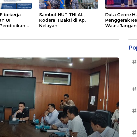
 bekerja
Sambut HUT TNI AL,
Duta Genre Ha
n UI
Koderal I Bakti di Kp.
Penggerak Re
Pendidikan
Nelayan
Waas: Jangan
fesi Advokat
Aktif Saat Ad
Po
#
#
#
#