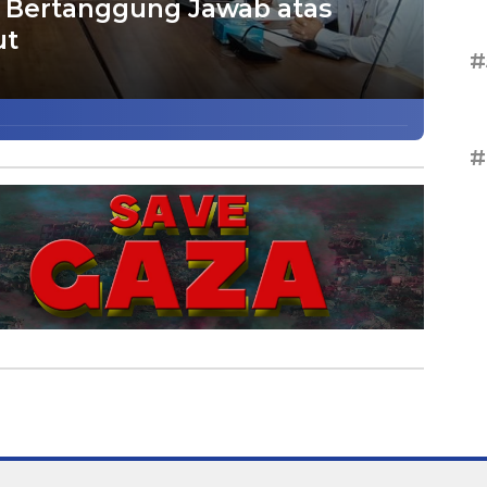
 Bertanggung Jawab atas
ut
#
#