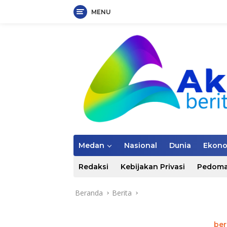
MENU
Langsung
ke
konten
Medan
Nasional
Dunia
Ekon
Redaksi
Kebijakan Privasi
Pedoma
Beranda
Berita
ber