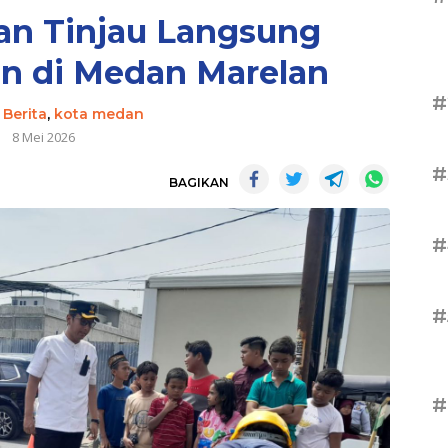
an Tinjau Langsung
an di Medan Marelan
#
-
Berita
,
kota medan
8 Mei 2026
#
BAGIKAN
#
#
#