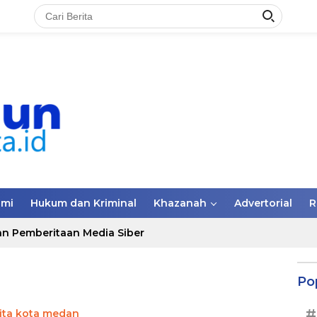
omi
Hukum dan Kriminal
Khazanah
Advertorial
R
n Pemberitaan Media Siber
Po
#
ita kota medan