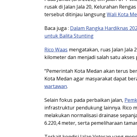
rusak di Jalan Jala 20, Kelurahan Reng
tersebut ditinjau langsung
Wali Kota M
Baca juga :
Dalam Rangka Hardiknas 202
untuk Balita Stunting
Rico Waas
mengatakan, ruas Jalan Jala 2
kilometer dan menjadi salah satu akses
“Pemerintah Kota Medan akan terus beru
Kota Medan agar masyarakat dapat bera
wartawan
.
Selain fokus pada perbaikan jalan,
Pemk
infrastruktur pendukung lainnya. Rico m
melakukan normalisasi drainase sepanj
6.220,4 meter, serta pemeliharaan tama
Terkait kondisi Jalan Veteran yang meng