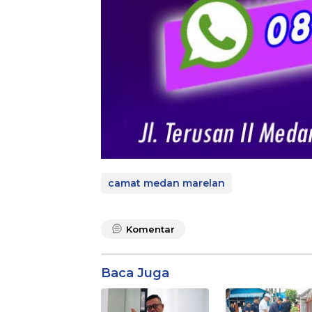
camat medan marelan
Komentar
Baca Juga