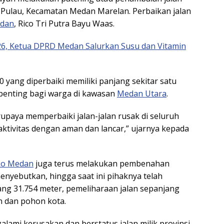
as Pulau, Kecamatan Medan Marelan. Perbaikan jalan
edan
, Rico Tri Putra Bayu Waas.
6, Ketua DPRD Medan Salurkan Susu dan Vitamin
0 yang diperbaiki memiliki panjang sekitar satu
 penting bagi warga di kawasan
Medan Utara
.
paya memperbaiki jalan-jalan rusak di seluruh
ktivitas dengan aman dan lancar,” ujarnya kepada
o Medan
juga terus melakukan pembenahan
enyebutkan, hingga saat ini pihaknya telah
ang 31.754 meter, pemeliharaan jalan sepanjang
n dan pohon kota.
alami kerusakan dan berstatus jalan milik provinsi,