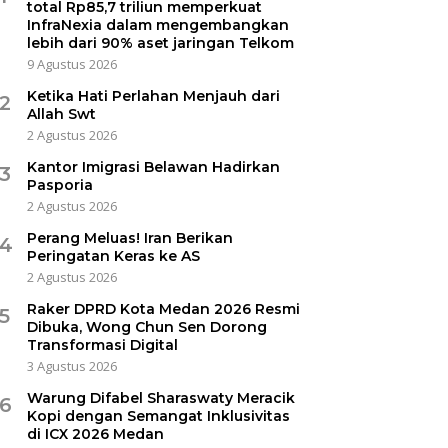
total Rp85,7 triliun memperkuat
InfraNexia dalam mengembangkan
lebih dari 90% aset jaringan Telkom
9 Agustus 2026
Ketika Hati Perlahan Menjauh dari
2
Allah Swt
2 Agustus 2026
Kantor Imigrasi Belawan Hadirkan
3
Pasporia
2 Agustus 2026
Perang Meluas! Iran Berikan
4
Peringatan Keras ke AS
2 Agustus 2026
Raker DPRD Kota Medan 2026 Resmi
5
Dibuka, Wong Chun Sen Dorong
Transformasi Digital
3 Agustus 2026
Warung Difabel Sharaswaty Meracik
6
Kopi dengan Semangat Inklusivitas
di ICX 2026 Medan