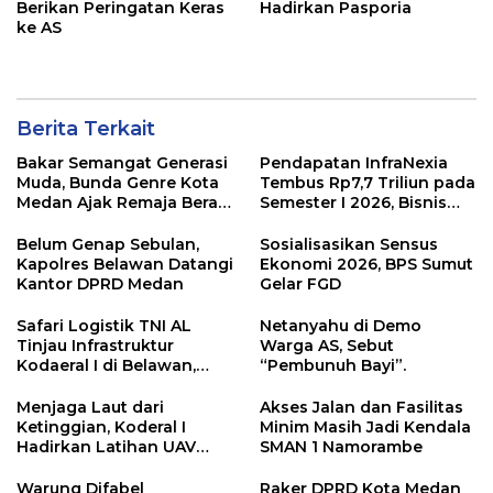
Berikan Peringatan Keras
Hadirkan Pasporia
ke AS
Berita Terkait
Bakar Semangat Generasi
Pendapatan InfraNexia
Muda, Bunda Genre Kota
Tembus Rp7,7 Triliun pada
Medan Ajak Remaja Berani
Semester I 2026, Bisnis
Ambil Sikap
Eksternal Melonjak 31
Persen
Belum Genap Sebulan,
Sosialisasikan Sensus
Kapolres Belawan Datangi
Ekonomi 2026, BPS Sumut
Kantor DPRD Medan
Gelar FGD
Safari Logistik TNI AL
Netanyahu di Demo
Tinjau Infrastruktur
Warga AS, Sebut
Kodaeral I di Belawan,
“Pembunuh Bayi”.
Fokus Perkuat Dukungan
Operasional
Menjaga Laut dari
Akses Jalan dan Fasilitas
Ketinggian, Koderal I
Minim Masih Jadi Kendala
Hadirkan Latihan UAV
SMAN 1 Namorambe
Berteknologi Modern
Warung Difabel
Raker DPRD Kota Medan