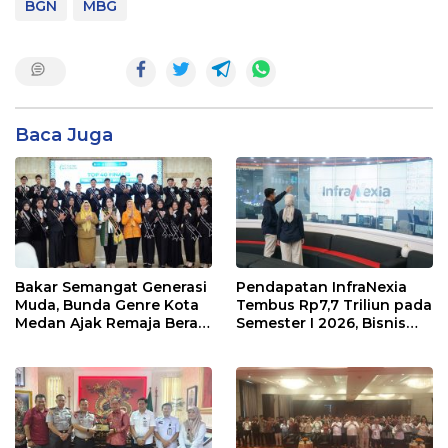
BGN
MBG
Baca Juga
Bakar Semangat Generasi
Pendapatan InfraNexia
Muda, Bunda Genre Kota
Tembus Rp7,7 Triliun pada
Medan Ajak Remaja Berani
Semester I 2026, Bisnis
Ambil Sikap
Eksternal Melonjak 31
Persen