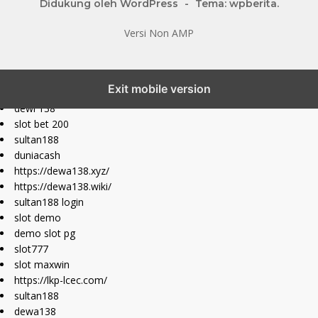
Didukung oleh WordPress
-
Tema: wpberita.
Versi Non AMP
slot777 maxwin
Exit mobile version
slot depo 10k
dewi 138
slot bet 200
sultan188
duniacash
https://dewa138.xyz/
https://dewa138.wiki/
sultan188 login
slot demo
demo slot pg
slot777
slot maxwin
https://lkp-lcec.com/
sultan188
dewa138