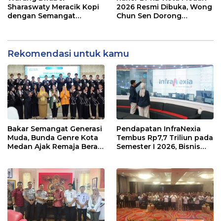
Sharaswaty Meracik Kopi
2026 Resmi Dibuka, Wong
dengan Semangat
Chun Sen Dorong
Inklusivitas di ICX 2026
Transformasi Digital
Medan
Rekomendasi untuk kamu
Bakar Semangat Generasi
Pendapatan InfraNexia
Muda, Bunda Genre Kota
Tembus Rp7,7 Triliun pada
Medan Ajak Remaja Berani
Semester I 2026, Bisnis
Ambil Sikap
Eksternal Melonjak 31
Persen