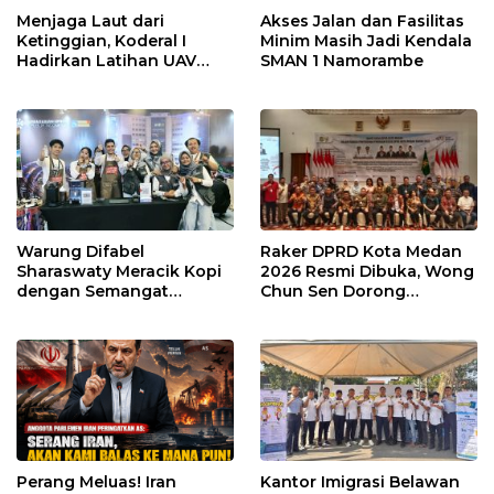
Menjaga Laut dari
Akses Jalan dan Fasilitas
Ketinggian, Koderal I
Minim Masih Jadi Kendala
Hadirkan Latihan UAV
SMAN 1 Namorambe
Berteknologi Modern
Warung Difabel
Raker DPRD Kota Medan
Sharaswaty Meracik Kopi
2026 Resmi Dibuka, Wong
dengan Semangat
Chun Sen Dorong
Inklusivitas di ICX 2026
Transformasi Digital
Medan
Perang Meluas! Iran
Kantor Imigrasi Belawan