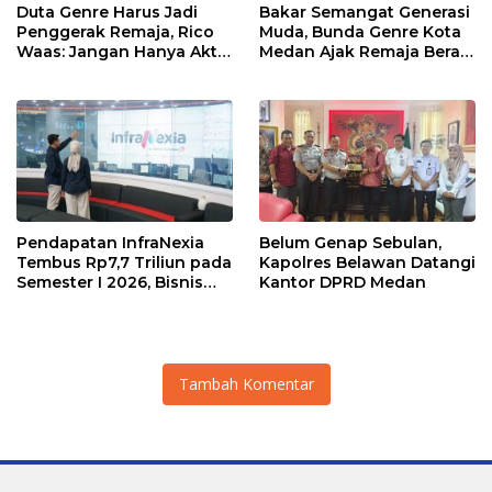
Duta Genre Harus Jadi
Bakar Semangat Generasi
Penggerak Remaja, Rico
Muda, Bunda Genre Kota
Waas: Jangan Hanya Aktif
Medan Ajak Remaja Berani
Saat Ada Acara
Ambil Sikap
Pendapatan InfraNexia
Belum Genap Sebulan,
Tembus Rp7,7 Triliun pada
Kapolres Belawan Datangi
Semester I 2026, Bisnis
Kantor DPRD Medan
Eksternal Melonjak 31
Persen
Tambah Komentar