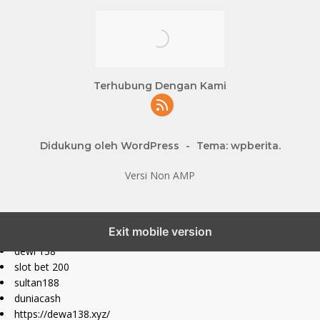
Terhubung Dengan Kami
Didukung oleh WordPress
-
Tema: wpberita.
Versi Non AMP
slot777 maxwin
Exit mobile version
slot depo 10k
dewi 138
slot bet 200
sultan188
duniacash
https://dewa138.xyz/