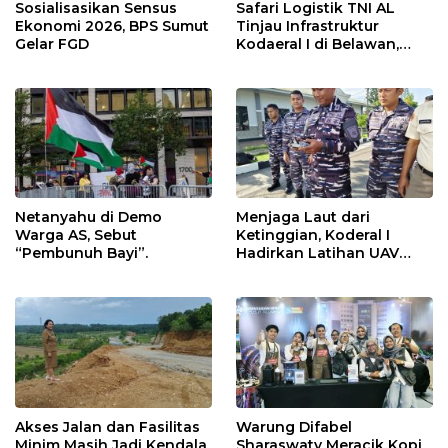
Sosialisasikan Sensus
Safari Logistik TNI AL
Ekonomi 2026, BPS Sumut
Tinjau Infrastruktur
Gelar FGD
Kodaeral I di Belawan,
Fokus Perkuat Dukungan
Operasional
Netanyahu di Demo
Menjaga Laut dari
Warga AS, Sebut
Ketinggian, Koderal I
“Pembunuh Bayi”.
Hadirkan Latihan UAV
Berteknologi Modern
Akses Jalan dan Fasilitas
Warung Difabel
Minim Masih Jadi Kendala
Sharaswaty Meracik Kopi