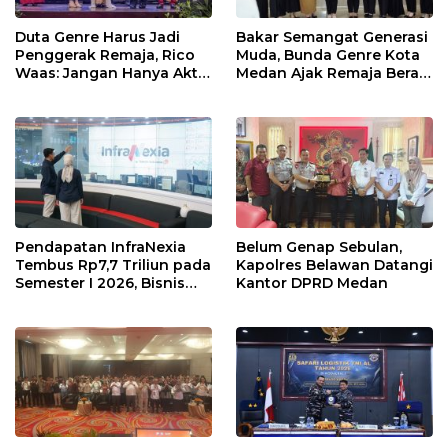
Duta Genre Harus Jadi
Bakar Semangat Generasi
Penggerak Remaja, Rico
Muda, Bunda Genre Kota
Waas: Jangan Hanya Aktif
Medan Ajak Remaja Berani
Saat Ada Acara
Ambil Sikap
Pendapatan InfraNexia
Belum Genap Sebulan,
Tembus Rp7,7 Triliun pada
Kapolres Belawan Datangi
Semester I 2026, Bisnis
Kantor DPRD Medan
Eksternal Melonjak 31
Persen