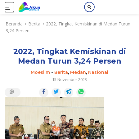
L
Beranda
Berita
2022, Tingkat Kemiskinan di Medan Turun
a
3,24 Persen
n
g
s
2022, Tingkat Kemiskinan di
u
n
Medan Turun 3,24 Persen
g
k
Moeslim
-
Berita
,
Medan
,
Nasional
e
15 November 2023
k
o
n
t
e
n