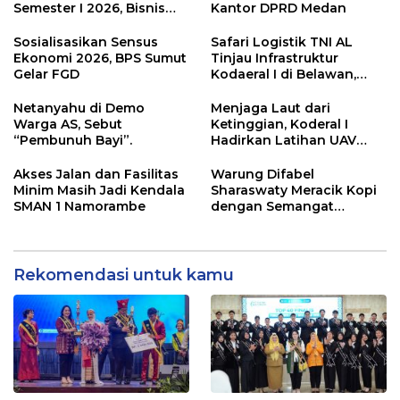
Semester I 2026, Bisnis
Kantor DPRD Medan
Eksternal Melonjak 31
Persen
Sosialisasikan Sensus
Safari Logistik TNI AL
Ekonomi 2026, BPS Sumut
Tinjau Infrastruktur
Gelar FGD
Kodaeral I di Belawan,
Fokus Perkuat Dukungan
Operasional
Netanyahu di Demo
Menjaga Laut dari
Warga AS, Sebut
Ketinggian, Koderal I
“Pembunuh Bayi”.
Hadirkan Latihan UAV
Berteknologi Modern
Akses Jalan dan Fasilitas
Warung Difabel
Minim Masih Jadi Kendala
Sharaswaty Meracik Kopi
SMAN 1 Namorambe
dengan Semangat
Inklusivitas di ICX 2026
Medan
Rekomendasi untuk kamu