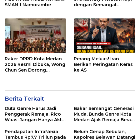
SMAN 1 Namorambe
dengan Semangat
Inklusivitas di ICX 2026
Medan
Raker DPRD Kota Medan
Perang Meluas! Iran
2026 Resmi Dibuka, Wong
Berikan Peringatan Keras
Chun Sen Dorong
ke AS
Transformasi Digital
Berita Terkait
Duta Genre Harus Jadi
Bakar Semangat Generasi
Penggerak Remaja, Rico
Muda, Bunda Genre Kota
Waas: Jangan Hanya Aktif
Medan Ajak Remaja Berani
Saat Ada Acara
Ambil Sikap
Pendapatan InfraNexia
Belum Genap Sebulan,
Tembus Rp7,7 Triliun pada
Kapolres Belawan Datangi