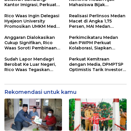
Kantor Imigrasi, Perkuat
Mahasiswa Bijak
Sinergi Awasi WNA di
Manfaatkan Kecerdasan
Pelabuhan Internasional
Buatan
Rico Waas Ingin Delegasi
Realisasi Perlinsos Medan
Hyejeon University
Macet di Angka 1,75
Promosikan UMKM Medan
Persen, MAI Medan
ke Dunia Internasional
Ingatkan Risiko
Merosotnya Kredibilitas
Anggaran Dialokasikan
Perkimcikataru Medan
Pemko
Cukup Signifikan, Rico
dan PWPM Perkuat
Waas Soroti Pembinaan
Kolaborasi, Siapkan
LPTQ Medan: Isyaratkan
Saluran Informasi Publik
Evaluasi Kinerja Pengurus
Sudah Lapor Mendagri
Perkuat Kemitraan
Harian
Berobat Ke Luar Negeri,
dengan Media, DPMPTSP
Rico Waas Tegaskan
Optimistis Tarik Investor
Tidak Gunakan Dana
ke Kota Medan
APBD
Rekomendasi untuk kamu