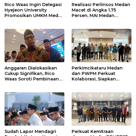
Rico Waas Ingin Delegasi
Realisasi Perlinsos Medan
Hyejeon University
Macet di Angka 1,75
Promosikan UMKM Medan
Persen, MAI Medan
ke Dunia Internasional
Ingatkan Risiko
Merosotnya Kredibilitas
Pemko
Anggaran Dialokasikan
Perkimcikataru Medan
Cukup Signifikan, Rico
dan PWPM Perkuat
Waas Soroti Pembinaan
Kolaborasi, Siapkan
LPTQ Medan: Isyaratkan
Saluran Informasi Publik
Evaluasi Kinerja Pengurus
Harian
Sudah Lapor Mendagri
Perkuat Kemitraan