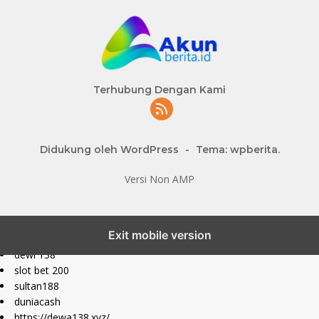
Terhubung Dengan Kami
Didukung oleh WordPress
-
Tema: wpberita.
Versi Non AMP
slot777 maxwin
Exit mobile version
slot depo 10k
dewi 138
slot bet 200
sultan188
duniacash
https://dewa138.xyz/