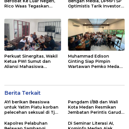
Berobat Ke Luar Negeri,
dengan Media, DPMPTSP
Rico Waas Tegaskan
Optimistis Tarik Investor
Tidak Gunakan Dana
ke Kota Medan
APBD
Perkuat Sinergitas, Wakil
Muhammad Edison
Ketua PWI Sumut dan
Ginting Siap Pimpin
Aliansi Mahasiswa
Wartawan Pemko Medan,
Sambangi Imigrasi
Bertekad Kembalikan
Belawan
Marwah Wartawan
Berita Terkait
AYI berikan Beasiswa
Pangdam I/BB dan Wali
untuk Yatim Piatu korban
Kota Medan Resmikan
pelecehan seksual di Tj
Jembatan Perintis Garuda,
Balai.
Hubungkan Kembali
Medan Polonia-Johor-
Kapolres Pelabuhan
Di Seminar Literasi AI,
Maimun
Belawan Sambangi
Kominfo Medan Ajak