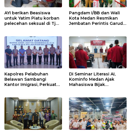
AYI berikan Beasiswa
Pangdam I/BB dan Wali
untuk Yatim Piatu korban
Kota Medan Resmikan
pelecehan seksual di Tj
Jembatan Perintis Garuda,
Balai.
Hubungkan Kembali
Medan Polonia-Johor-
Maimun
Kapolres Pelabuhan
Di Seminar Literasi AI,
Belawan Sambangi
Kominfo Medan Ajak
Kantor Imigrasi, Perkuat
Mahasiswa Bijak
Sinergi Awasi WNA di
Manfaatkan Kecerdasan
Pelabuhan Internasional
Buatan