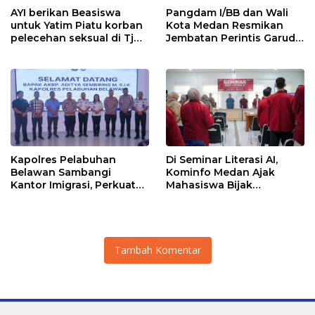
AYI berikan Beasiswa
Pangdam I/BB dan Wali
untuk Yatim Piatu korban
Kota Medan Resmikan
pelecehan seksual di Tj
Jembatan Perintis Garuda,
Balai.
Hubungkan Kembali
Medan Polonia-Johor-
Maimun
Kapolres Pelabuhan
Di Seminar Literasi AI,
Belawan Sambangi
Kominfo Medan Ajak
Kantor Imigrasi, Perkuat
Mahasiswa Bijak
Sinergi Awasi WNA di
Manfaatkan Kecerdasan
Pelabuhan Internasional
Buatan
Tambah Komentar