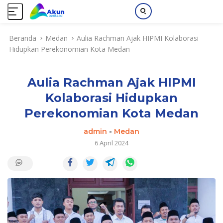
L
Beranda
Medan
Aulia Rachman Ajak HIPMI Kolaborasi
a
Hidupkan Perekonomian Kota Medan
n
g
s
Aulia Rachman Ajak HIPMI
u
n
Kolaborasi Hidupkan
g
Perekonomian Kota Medan
k
e
admin
-
Medan
k
6 April 2024
o
n
t
e
n