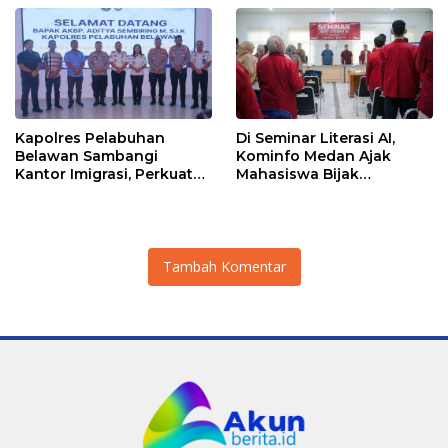
Medan Polonia-Johor-
Maimun
Kapolres Pelabuhan
Di Seminar Literasi AI,
Belawan Sambangi
Kominfo Medan Ajak
Kantor Imigrasi, Perkuat
Mahasiswa Bijak
Sinergi Awasi WNA di
Manfaatkan Kecerdasan
Pelabuhan Internasional
Buatan
Tambah Komentar