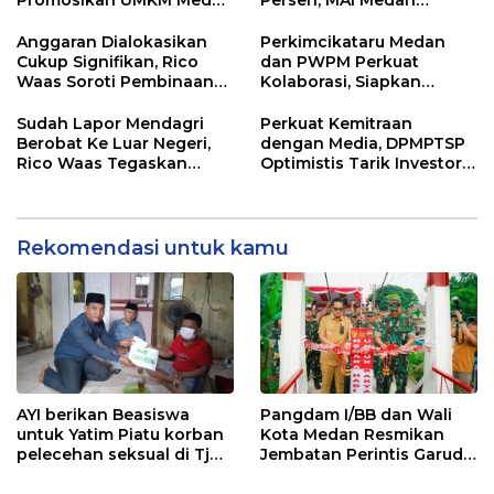
Promosikan UMKM Medan
Persen, MAI Medan
ke Dunia Internasional
Ingatkan Risiko
Merosotnya Kredibilitas
Anggaran Dialokasikan
Perkimcikataru Medan
Pemko
Cukup Signifikan, Rico
dan PWPM Perkuat
Waas Soroti Pembinaan
Kolaborasi, Siapkan
LPTQ Medan: Isyaratkan
Saluran Informasi Publik
Evaluasi Kinerja Pengurus
Sudah Lapor Mendagri
Perkuat Kemitraan
Harian
Berobat Ke Luar Negeri,
dengan Media, DPMPTSP
Rico Waas Tegaskan
Optimistis Tarik Investor
Tidak Gunakan Dana
ke Kota Medan
APBD
Rekomendasi untuk kamu
AYI berikan Beasiswa
Pangdam I/BB dan Wali
untuk Yatim Piatu korban
Kota Medan Resmikan
pelecehan seksual di Tj
Jembatan Perintis Garuda,
Balai.
Hubungkan Kembali