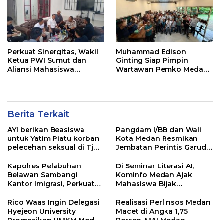
Perkuat Sinergitas, Wakil
Muhammad Edison
Ketua PWI Sumut dan
Ginting Siap Pimpin
Aliansi Mahasiswa
Wartawan Pemko Medan,
Sambangi Imigrasi
Bertekad Kembalikan
Belawan
Marwah Wartawan
Berita Terkait
AYI berikan Beasiswa
Pangdam I/BB dan Wali
untuk Yatim Piatu korban
Kota Medan Resmikan
pelecehan seksual di Tj
Jembatan Perintis Garuda,
Balai.
Hubungkan Kembali
Medan Polonia-Johor-
Kapolres Pelabuhan
Di Seminar Literasi AI,
Maimun
Belawan Sambangi
Kominfo Medan Ajak
Kantor Imigrasi, Perkuat
Mahasiswa Bijak
Sinergi Awasi WNA di
Manfaatkan Kecerdasan
Pelabuhan Internasional
Buatan
Rico Waas Ingin Delegasi
Realisasi Perlinsos Medan
Hyejeon University
Macet di Angka 1,75