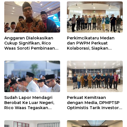
Pemko
Anggaran Dialokasikan
Perkimcikataru Medan
Cukup Signifikan, Rico
dan PWPM Perkuat
Waas Soroti Pembinaan
Kolaborasi, Siapkan
LPTQ Medan: Isyaratkan
Saluran Informasi Publik
Evaluasi Kinerja Pengurus
Harian
Sudah Lapor Mendagri
Perkuat Kemitraan
Berobat Ke Luar Negeri,
dengan Media, DPMPTSP
Rico Waas Tegaskan
Optimistis Tarik Investor
Tidak Gunakan Dana
ke Kota Medan
APBD