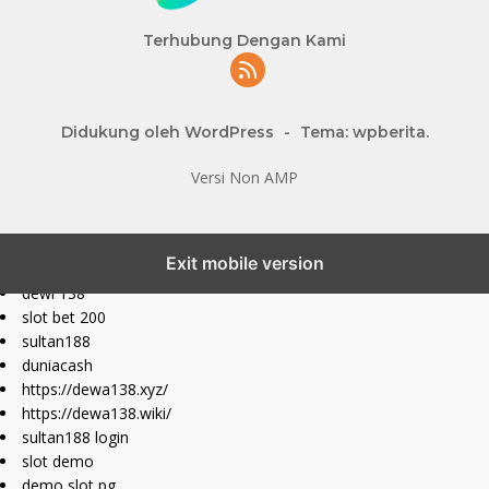
Terhubung Dengan Kami
Didukung oleh WordPress
-
Tema: wpberita.
Versi Non AMP
slot777 maxwin
Exit mobile version
slot depo 10k
dewi 138
slot bet 200
sultan188
duniacash
https://dewa138.xyz/
https://dewa138.wiki/
sultan188 login
slot demo
demo slot pg