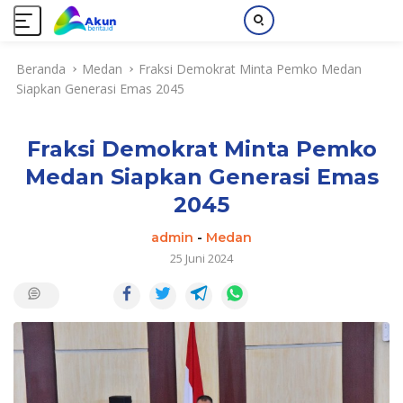
L
Beranda
Medan
Fraksi Demokrat Minta Pemko Medan
a
Siapkan Generasi Emas 2045
n
g
s
Fraksi Demokrat Minta Pemko
u
n
Medan Siapkan Generasi Emas
g
2045
k
e
admin
-
Medan
k
25 Juni 2024
o
n
t
e
n