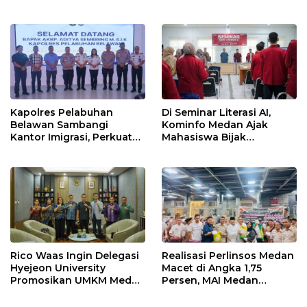
Balai.
Hubungkan Kembali
Medan Polonia-Johor-
Maimun
Kapolres Pelabuhan
Di Seminar Literasi AI,
Belawan Sambangi
Kominfo Medan Ajak
Kantor Imigrasi, Perkuat
Mahasiswa Bijak
Sinergi Awasi WNA di
Manfaatkan Kecerdasan
Pelabuhan Internasional
Buatan
Rico Waas Ingin Delegasi
Realisasi Perlinsos Medan
Hyejeon University
Macet di Angka 1,75
Promosikan UMKM Medan
Persen, MAI Medan
ke Dunia Internasional
Ingatkan Risiko
Merosotnya Kredibilitas