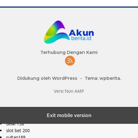
Terhubung Dengan Kami
Didukung oleh WordPress
-
Tema: wpberita.
Versi Non AMP
slot777 maxwin
Exit mobile version
slot depo 10k
dewi 138
slot bet 200
sultan188