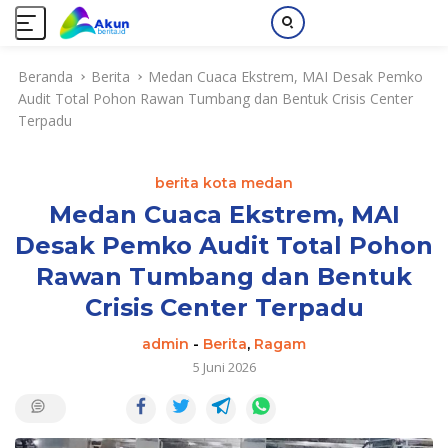
L
Beranda
Berita
Medan Cuaca Ekstrem, MAI Desak Pemko
a
Audit Total Pohon Rawan Tumbang dan Bentuk Crisis Center
n
Terpadu
g
s
u
berita kota medan
n
g
Medan Cuaca Ekstrem, MAI
k
Desak Pemko Audit Total Pohon
e
Rawan Tumbang dan Bentuk
k
o
Crisis Center Terpadu
n
t
admin
-
Berita
,
Ragam
e
5 Juni 2026
n