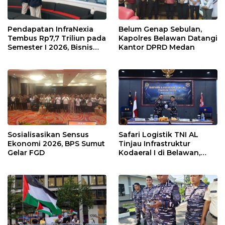
Pendapatan InfraNexia
Belum Genap Sebulan,
Tembus Rp7,7 Triliun pada
Kapolres Belawan Datangi
Semester I 2026, Bisnis
Kantor DPRD Medan
Eksternal Melonjak 31
Persen
Sosialisasikan Sensus
Safari Logistik TNI AL
Ekonomi 2026, BPS Sumut
Tinjau Infrastruktur
Gelar FGD
Kodaeral I di Belawan,
Fokus Perkuat Dukungan
Operasional