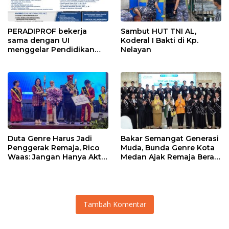
PERADIPROF bekerja
Sambut HUT TNI AL,
sama dengan UI
Koderal I Bakti di Kp.
menggelar Pendidikan
Nelayan
Khusus Profesi Advokat
(PKPA)
Duta Genre Harus Jadi
Bakar Semangat Generasi
Penggerak Remaja, Rico
Muda, Bunda Genre Kota
Waas: Jangan Hanya Aktif
Medan Ajak Remaja Berani
Saat Ada Acara
Ambil Sikap
Tambah Komentar