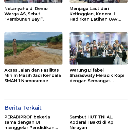
Netanyahu di Demo
Menjaga Laut dari
Warga AS, Sebut
Ketinggian, Koderal I
“Pembunuh Bayi”.
Hadirkan Latihan UAV
Berteknologi Modern
Akses Jalan dan Fasilitas
Warung Difabel
Minim Masih Jadi Kendala
Sharaswaty Meracik Kopi
SMAN 1 Namorambe
dengan Semangat
Inklusivitas di ICX 2026
Medan
Berita Terkait
PERADIPROF bekerja
Sambut HUT TNI AL,
sama dengan UI
Koderal I Bakti di Kp.
menggelar Pendidikan
Nelayan