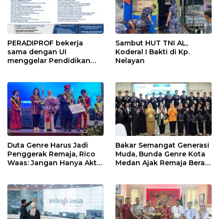
PERADIPROF bekerja
Sambut HUT TNI AL,
sama dengan UI
Koderal I Bakti di Kp.
menggelar Pendidikan
Nelayan
Khusus Profesi Advokat
(PKPA)
Duta Genre Harus Jadi
Bakar Semangat Generasi
Penggerak Remaja, Rico
Muda, Bunda Genre Kota
Waas: Jangan Hanya Aktif
Medan Ajak Remaja Berani
Saat Ada Acara
Ambil Sikap