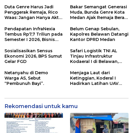
Khusus Profesi Advokat
(PKPA)
Duta Genre Harus Jadi
Bakar Semangat Generasi
Penggerak Remaja, Rico
Muda, Bunda Genre Kota
Waas: Jangan Hanya Aktif
Medan Ajak Remaja Berani
Saat Ada Acara
Ambil Sikap
Pendapatan InfraNexia
Belum Genap Sebulan,
Tembus Rp7,7 Triliun pada
Kapolres Belawan Datangi
Semester I 2026, Bisnis
Kantor DPRD Medan
Eksternal Melonjak 31
Persen
Sosialisasikan Sensus
Safari Logistik TNI AL
Ekonomi 2026, BPS Sumut
Tinjau Infrastruktur
Gelar FGD
Kodaeral I di Belawan,
Fokus Perkuat Dukungan
Operasional
Netanyahu di Demo
Menjaga Laut dari
Warga AS, Sebut
Ketinggian, Koderal I
“Pembunuh Bayi”.
Hadirkan Latihan UAV
Berteknologi Modern
Rekomendasi untuk kamu