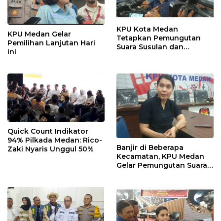
KPU Kota Medan
KPU Medan Gelar
Tetapkan Pemungutan
Pemilihan Lanjutan Hari
Suara Susulan dan
ini
Lanjutan pada 1
Desember 2024
Quick Count Indikator
94% Pilkada Medan: Rico-
Banjir di Beberapa
Zaki Nyaris Unggul 50%
Kecamatan, KPU Medan
Gelar Pemungutan Suara
Susulan dan Lanjutan