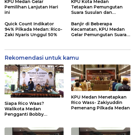
KPU Medan Gelar
KPU Kota Medan
Pemilihan Lanjutan Hari
Tetapkan Pemungutan
ini
Suara Susulan dan
Lanjutan pada 1
Desember 2024
Quick Count Indikator
Banjir di Beberapa
94% Pilkada Medan: Rico-
Kecamatan, KPU Medan
Zaki Nyaris Unggul 50%
Gelar Pemungutan Suara
Susulan dan Lanjutan
Rekomendasi untuk kamu
KPU Medan Menetapkan
Rico Wass- Zakiyuddin
Siapa Rico Waas?
Pemenang Pilkada Medan
Walikota Medan
Pengganti Bobby
Nasution