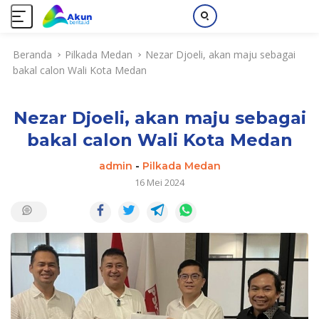
L
Beranda
Pilkada Medan
Nezar Djoeli, akan maju sebagai
a
bakal calon Wali Kota Medan
n
g
s
Nezar Djoeli, akan maju sebagai
u
n
bakal calon Wali Kota Medan
g
k
admin
-
Pilkada Medan
e
16 Mei 2024
k
o
n
t
e
n