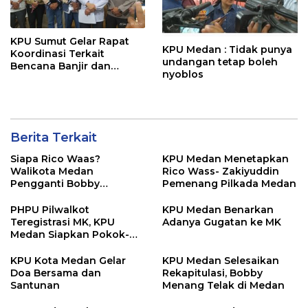
KPU Sumut Gelar Rapat
KPU Medan : Tidak punya
Koordinasi Terkait
undangan tetap boleh
Bencana Banjir dan
nyoblos
Pemilu Susulan
Berita Terkait
Siapa Rico Waas?
KPU Medan Menetapkan
Walikota Medan
Rico Wass- Zakiyuddin
Pengganti Bobby
Pemenang Pilkada Medan
Nasution
PHPU Pilwalkot
KPU Medan Benarkan
Teregistrasi MK, KPU
Adanya Gugatan ke MK
Medan Siapkan Pokok-
Pokok Materi Gugatan
KPU Kota Medan Gelar
KPU Medan Selesaikan
Doa Bersama dan
Rekapitulasi, Bobby
Santunan
Menang Telak di Medan