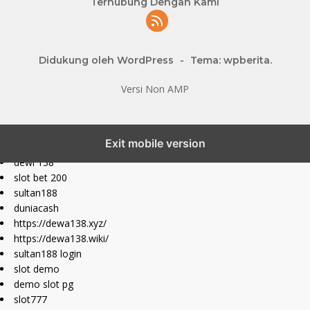
Terhubung Dengan Kami
Didukung oleh WordPress
-
Tema: wpberita.
Versi Non AMP
slot777 maxwin
Exit mobile version
slot depo 10k
dewi 138
slot bet 200
sultan188
duniacash
https://dewa138.xyz/
https://dewa138.wiki/
sultan188 login
slot demo
demo slot pg
slot777