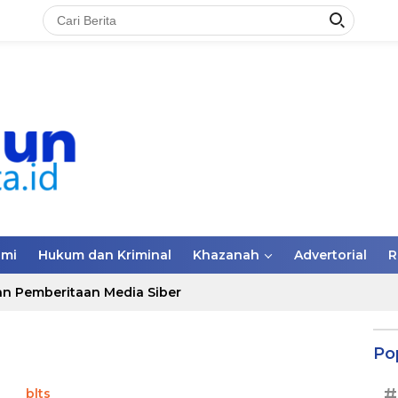
omi
Hukum dan Kriminal
Khazanah
Advertorial
R
n Pemberitaan Media Siber
Po
#
blts