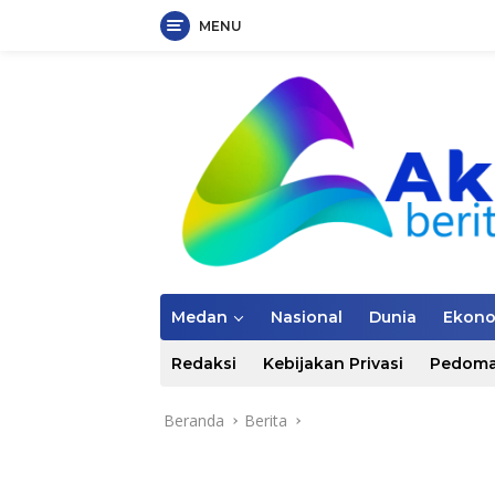
MENU
Langsung
ke
konten
Medan
Nasional
Dunia
Ekon
Redaksi
Kebijakan Privasi
Pedoma
Beranda
Berita