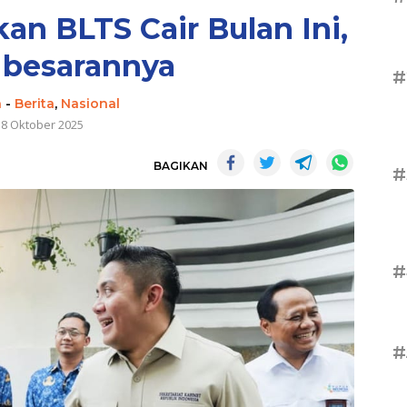
an BLTS Cair Bulan Ini,
 besarannya
#
n
-
Berita
,
Nasional
18 Oktober 2025
BAGIKAN
#
#
#