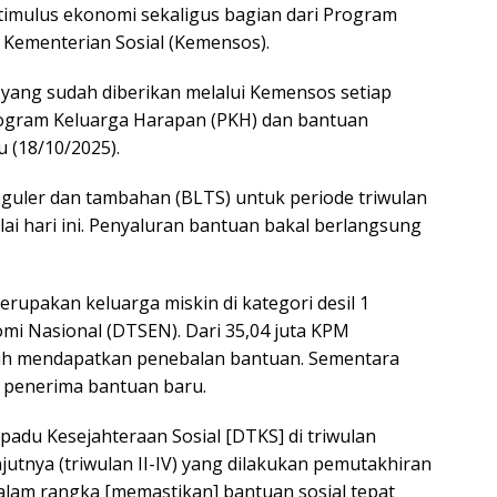
imulus ekonomi sekaligus bagian dari Program
 Kementerian Sosial (Kemensos).
 yang sudah diberikan melalui Kemensos setiap
rogram Keluarga Harapan (PKH) dan bantuan
u (18/10/2025).
guler dan tambahan (BLTS) untuk periode triwulan
ai hari ini. Penyaluran bantuan bakal berlangsung
rupakan keluarga miskin di kategori desil 1
mi Nasional (DTSEN). Dari 35,04 juta KPM
bih mendapatkan penebalan bantuan. Sementara
n penerima bantuan baru.
adu Kesejahteraan Sosial [DTKS] di triwulan
utnya (triwulan II-IV) yang dilakukan pemutakhiran
dalam rangka [memastikan] bantuan sosial tepat