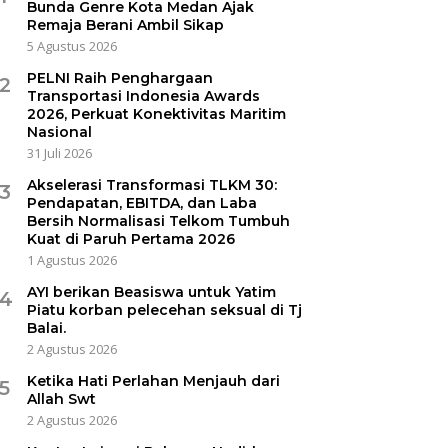
Bunda Genre Kota Medan Ajak
Remaja Berani Ambil Sikap
5 Agustus 2026
PELNI Raih Penghargaan
2
Transportasi Indonesia Awards
2026, Perkuat Konektivitas Maritim
Nasional
31 Juli 2026
Akselerasi Transformasi TLKM 30:
3
Pendapatan, EBITDA, dan Laba
Bersih Normalisasi Telkom Tumbuh
Kuat di Paruh Pertama 2026
1 Agustus 2026
AYI berikan Beasiswa untuk Yatim
4
Piatu korban pelecehan seksual di Tj
Balai.
2 Agustus 2026
Ketika Hati Perlahan Menjauh dari
5
Allah Swt
2 Agustus 2026