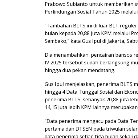
Prabowo Subianto untuk memberikan st
Perlindungan Sosial Tahun 2025 melalui
“Tambahan BLTS ini di luar BLT reguler
bulan kepada 20,88 juta KPM melalui P
Sembako,” kata Gus Ipul di Jakarta, Sabt
Dia menambahkan, pencairan bansos re
IV 2025 tersebut sudah berlangsung mul
hingga dua pekan mendatang.
Gus Ipul menjelaskan, penerima BLTS me
hingga 4 Data Tunggal Sosial dan Ekono
penerima BLTS, sebanyak 20,88 juta le
14,15 juta lebih KPM lainnya merupaka
“Data penerima mengacu pada Data Terp
pertama dan DTSEN pada triwulan selanj
data penerima setiap tiga bulan sekali 