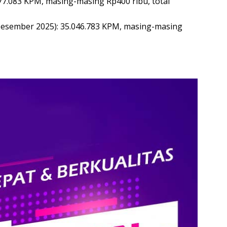
277.083 KPM, masing-masing Rp400 ribu, total
esember 2025): 35.046.783 KPM, masing-masing