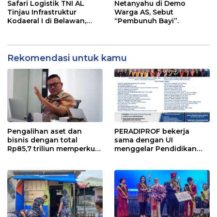
Safari Logistik TNI AL
Netanyahu di Demo
Tinjau Infrastruktur
Warga AS, Sebut
Kodaeral I di Belawan,
“Pembunuh Bayi”.
Fokus Perkuat Dukungan
Operasional
Rekomendasi untuk kamu
Pengalihan aset dan
PERADIPROF bekerja
bisnis dengan total
sama dengan UI
Rp85,7 triliun memperkuat
menggelar Pendidikan
InfraNexia dalam
Khusus Profesi Advokat
mengembangkan lebih
(PKPA)
dari 90% aset jaringan
Telkom