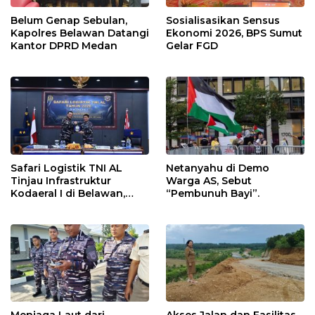
Belum Genap Sebulan,
Sosialisasikan Sensus
Kapolres Belawan Datangi
Ekonomi 2026, BPS Sumut
Kantor DPRD Medan
Gelar FGD
Safari Logistik TNI AL
Netanyahu di Demo
Tinjau Infrastruktur
Warga AS, Sebut
Kodaeral I di Belawan,
“Pembunuh Bayi”.
Fokus Perkuat Dukungan
Operasional
Menjaga Laut dari
Akses Jalan dan Fasilitas