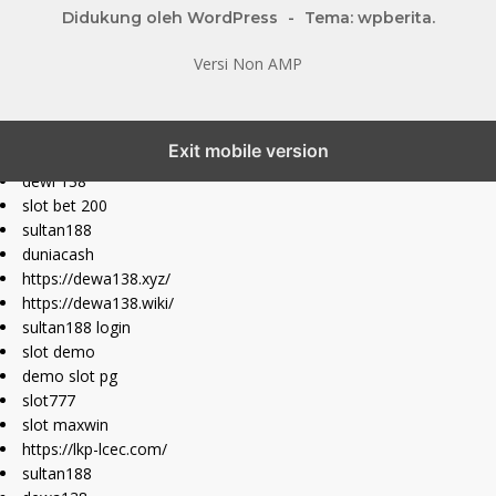
Didukung oleh WordPress
-
Tema: wpberita.
Versi Non AMP
slot777 maxwin
Exit mobile version
slot depo 10k
dewi 138
slot bet 200
sultan188
duniacash
https://dewa138.xyz/
https://dewa138.wiki/
sultan188 login
slot demo
demo slot pg
slot777
slot maxwin
https://lkp-lcec.com/
sultan188