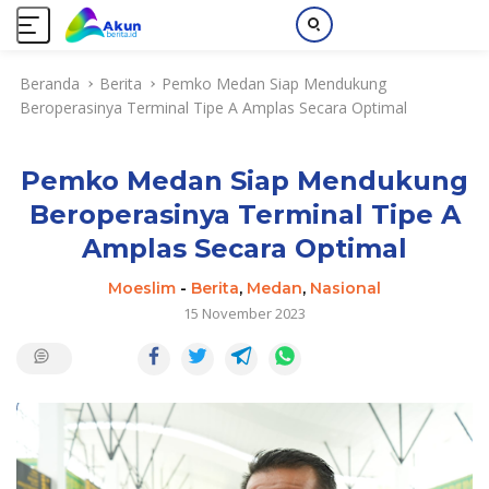
L
Beranda
Berita
Pemko Medan Siap Mendukung
a
Beroperasinya Terminal Tipe A Amplas Secara Optimal
n
g
s
Pemko Medan Siap Mendukung
u
n
Beroperasinya Terminal Tipe A
g
Amplas Secara Optimal
k
e
Moeslim
-
Berita
,
Medan
,
Nasional
k
15 November 2023
o
n
t
e
n