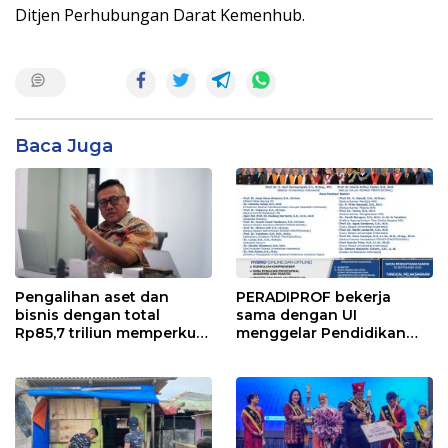
Ditjen Perhubungan Darat Kemenhub.
Baca Juga
Pengalihan aset dan
PERADIPROF bekerja
bisnis dengan total
sama dengan UI
Rp85,7 triliun memperkuat
menggelar Pendidikan
InfraNexia dalam
Khusus Profesi Advokat
mengembangkan lebih
(PKPA)
dari 90% aset jaringan
Telkom