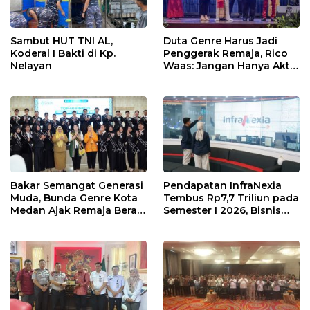
Sambut HUT TNI AL,
Duta Genre Harus Jadi
Koderal I Bakti di Kp.
Penggerak Remaja, Rico
Nelayan
Waas: Jangan Hanya Aktif
Saat Ada Acara
Bakar Semangat Generasi
Pendapatan InfraNexia
Muda, Bunda Genre Kota
Tembus Rp7,7 Triliun pada
Medan Ajak Remaja Berani
Semester I 2026, Bisnis
Ambil Sikap
Eksternal Melonjak 31
Persen