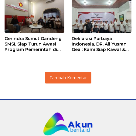
Gerindra Sumut Gandeng
Deklarasi Purbaya
SMSI, Siap Turun Awasi
Indonesia, DR. Ali Yusran
Program Pemerintah di
Gea : Kami Siap Kawal &
Lapangan
Dukung Program Presiden
Prabowo dan Menkeu
Purbaya
Tambah Komentar