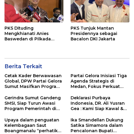
PKS Dituding
PKS Tunjuk Mantan
Mengkhianati Anies
Presidennya sebagai
Baswedan di Pilkada
Bacalon DKI Jakarta
Jakarta
Berita Terkait
Cetak Kader Berwawasan
Partai Gelora Inisiasi Tiga
Global, DPW Partai Gelora
Agenda Strategis di
Sumut Masifkan Program
Medan, Fokus Perkuat
Ideologisasi Dasar
Ideologi dan Kaderisasi
Gerindra Sumut Gandeng
Deklarasi Purbaya
SMSI, Siap Turun Awasi
Indonesia, DR. Ali Yusran
Program Pemerintah di
Gea : Kami Siap Kawal &
Lapangan
Dukung Program Presiden
Prabowo dan Menkeu
Upaya dalam penguatan
Ika Smandellan Dukung
Purbaya
Kelembagaan Saut
Satika Simamora dalam
Boangmanalu “perhatikan
Pencalonan Bupati