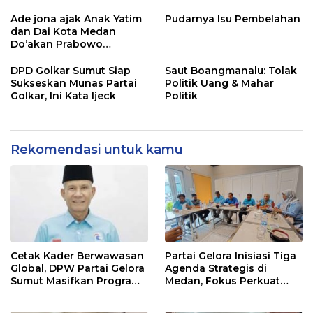
4 poin penting”
Tapanuli Utara
Ade jona ajak Anak Yatim
Pudarnya Isu Pembelahan
dan Dai Kota Medan
Do’akan Prabowo
Subianto
DPD Golkar Sumut Siap
Saut Boangmanalu: Tolak
Sukseskan Munas Partai
Politik Uang & Mahar
Golkar, Ini Kata Ijeck
Politik
Rekomendasi untuk kamu
Cetak Kader Berwawasan
Partai Gelora Inisiasi Tiga
Global, DPW Partai Gelora
Agenda Strategis di
Sumut Masifkan Program
Medan, Fokus Perkuat
Ideologisasi Dasar
Ideologi dan Kaderisasi