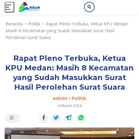
L
Beranda
Politik
Rapat Pleno Terbuka, Ketua KPU Medan:
a
Masih 8 Kecamatan yang Sudah Masukkan Surat Hasil
n
Perolehan Surat Suara
g
s
u
Rapat Pleno Terbuka, Ketua
n
g
KPU Medan: Masih 8 Kecamatan
k
yang Sudah Masukkan Surat
e
k
Hasil Perolehan Surat Suara
o
admin
-
Politik
n
4 Maret 2024
t
e
n