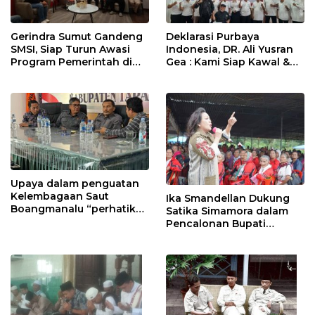
Gerindra Sumut Gandeng
Deklarasi Purbaya
SMSI, Siap Turun Awasi
Indonesia, DR. Ali Yusran
Program Pemerintah di
Gea : Kami Siap Kawal &
Lapangan
Dukung Program Presiden
Prabowo dan Menkeu
Purbaya
Upaya dalam penguatan
Kelembagaan Saut
Ika Smandellan Dukung
Boangmanalu “perhatikan
Satika Simamora dalam
4 poin penting”
Pencalonan Bupati
Tapanuli Utara