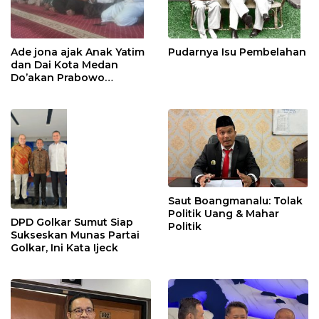
Ade jona ajak Anak Yatim
Pudarnya Isu Pembelahan
dan Dai Kota Medan
Do’akan Prabowo
Subianto
Saut Boangmanalu: Tolak
Politik Uang & Mahar
DPD Golkar Sumut Siap
Politik
Sukseskan Munas Partai
Golkar, Ini Kata Ijeck