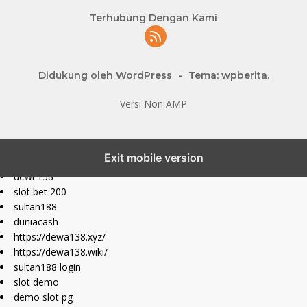
Terhubung Dengan Kami
Didukung oleh WordPress
-
Tema: wpberita.
Versi Non AMP
slot777 maxwin
Exit mobile version
slot depo 10k
dewi 138
slot bet 200
sultan188
duniacash
https://dewa138.xyz/
https://dewa138.wiki/
sultan188 login
slot demo
demo slot pg