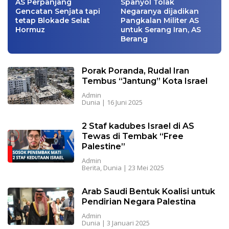
AS Perpanjang
Spanyol Tolak
Gencatan Senjata tapi
Negaranya dijadikan
tetap Blokade Selat
Pangkalan Militer AS
Hormuz
untuk Serang Iran, AS
Berang
Porak Poranda, Rudal Iran
Tembus “Jantung” Kota Israel
Admin
Dunia
|
16 Juni 2025
2 Staf kadubes Israel di AS
Tewas di Tembak “Free
Palestine”
Admin
Berita
,
Dunia
|
23 Mei 2025
Arab Saudi Bentuk Koalisi untuk
Pendirian Negara Palestina
Admin
Dunia
|
3 Januari 2025