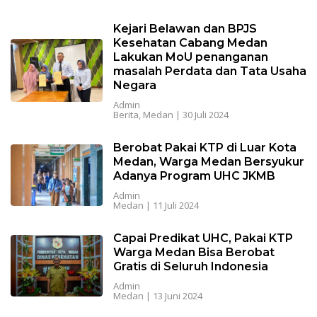
Kejari Belawan dan BPJS
Kesehatan Cabang Medan
Lakukan MoU penanganan
masalah Perdata dan Tata Usaha
Negara
Admin
Berita
,
Medan
|
30 Juli 2024
Berobat Pakai KTP di Luar Kota
Medan, Warga Medan Bersyukur
Adanya Program UHC JKMB
Admin
Medan
|
11 Juli 2024
Capai Predikat UHC, Pakai KTP
Warga Medan Bisa Berobat
Gratis di Seluruh Indonesia
Admin
Medan
|
13 Juni 2024