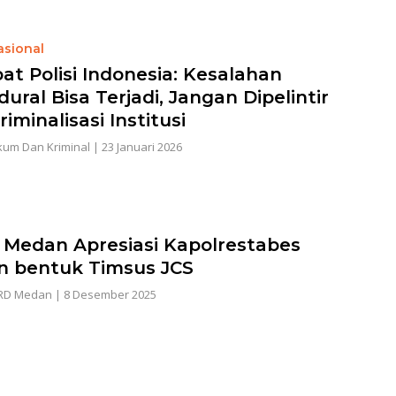
asional
at Polisi Indonesia: Kesalahan
ural Bisa Terjadi, Jangan Dipelintir
riminalisasi Institusi
um Dan Kriminal
|
23 Januari 2026
Medan Apresiasi Kapolrestabes
 bentuk Timsus JCS
RD Medan
|
8 Desember 2025