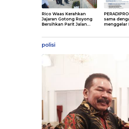
Rico Waas Kerahkan
PERADIPROF
Jajaran Gotong Royong
sama denga
Bersihkan Parit Jalan
menggelar 
Taduan dari Sedimentasi
Khusus Pro
Tebal
(PKPA)
polisi