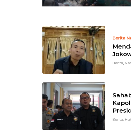
Berita N
Menda
Jokow
Berita
,
Nas
Sahab
Kapol
Presi
Berita
,
Huk