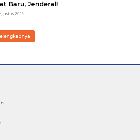
t Baru, Jenderal!
Agustus 2025
elengkapnya
on
n