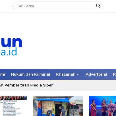
omi
Hukum dan Kriminal
Khazanah
Advertorial
R
n Pemberitaan Media Siber