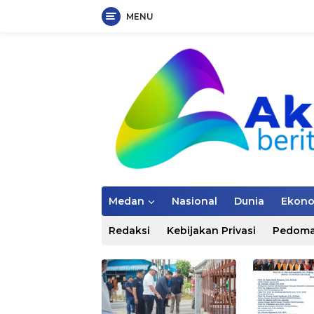
MENU
Langsung
ke
konten
Medan
Nasional
Dunia
Ekon
Redaksi
Kebijakan Privasi
Pedoma