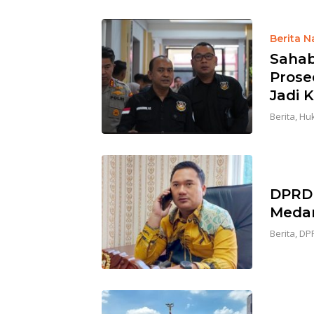
Berita N
Sahab
Prosed
Jadi K
Berita
,
Huk
DPRD 
Medan
Berita
,
DP