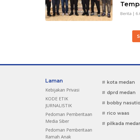
Tempa
Berita
|
6 
S
Laman
kota medan
Kebijakan Privasi
dprd medan
KODE ETIK
bobby nasuti
JURNALISTIK
rico waas
Pedoman Pemberitaan
Media Siber
pilkada meda
Pedoman Pemberitaan
Ramah Anak