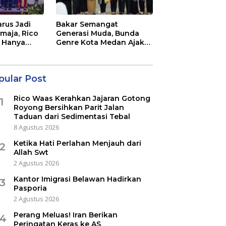
rus Jadi
Bakar Semangat
maja, Rico
Generasi Muda, Bunda
 Hanya
Genre Kota Medan Ajak
a Acara
Remaja Berani Ambil
Sikap
pular Post
Rico Waas Kerahkan Jajaran Gotong
1
Royong Bersihkan Parit Jalan
Taduan dari Sedimentasi Tebal
8 Agustus 2026
Ketika Hati Perlahan Menjauh dari
2
Allah Swt
2 Agustus 2026
Kantor Imigrasi Belawan Hadirkan
3
Pasporia
2 Agustus 2026
Perang Meluas! Iran Berikan
4
Peringatan Keras ke AS