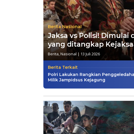
Berita Nasional
Jaksa vs Polisi! Dimulai
yang ditangkap Kejaks
Berita
,
Nasional
|
13 Juli 2026
Berita Terkait
Polri Lakukan Rangkian Penggeledah
Milik Jampidsus Kejagung