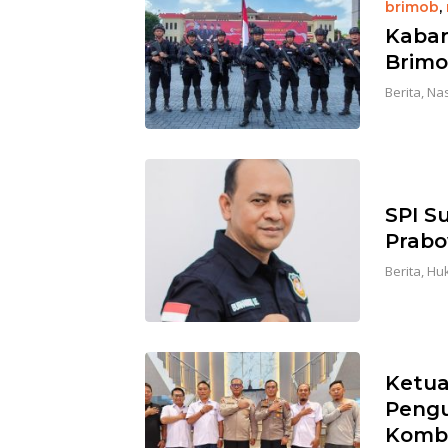
brimob
,
Kabar
Brimo
Berita
,
Nas
SPI S
Prabo
Berita
,
Huk
Ketua
Pengu
Kombe