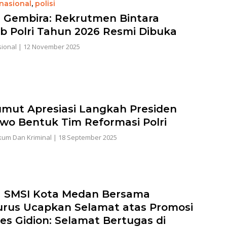
nasional
,
polisi
 Gembira: Rekrutmen Bintara
b Polri Tahun 2026 Resmi Dibuka
ional
|
12 November 2025
umut Apresiasi Langkah Presiden
wo Bentuk Tim Reformasi Polri
um Dan Kriminal
|
18 September 2025
 SMSI Kota Medan Bersama
rus Ucapkan Selamat atas Promosi
s Gidion: Selamat Bertugas di