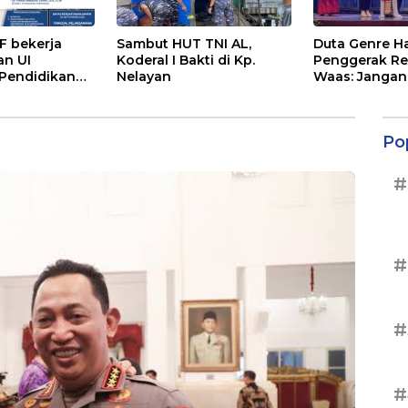
 bekerja
Sambut HUT TNI AL,
Duta Genre Ha
n UI
Koderal I Bakti di Kp.
Penggerak Re
Pendidikan
Nelayan
Waas: Jangan
fesi Advokat
Aktif Saat Ad
Po
#
#
#
#