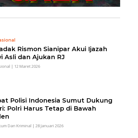
asional
dak Rismon Sianipar Akui Ijazah
i Asli dan Ajukan RJ
ional
|
12 Maret 2026
at Polisi Indonesia Sumut Dukung
ri: Polri Harus Tetap di Bawah
den
um Dan Kriminal
|
28 Januari 2026