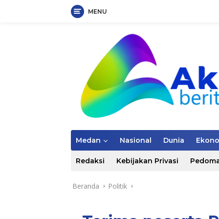
MENU
Langsung
ke
konten
Medan
Nasional
Dunia
Ekon
Redaksi
Kebijakan Privasi
Pedoma
Beranda
Politik