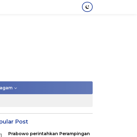
agam
pular Post
Prabowo perintahkan Perampingan
1