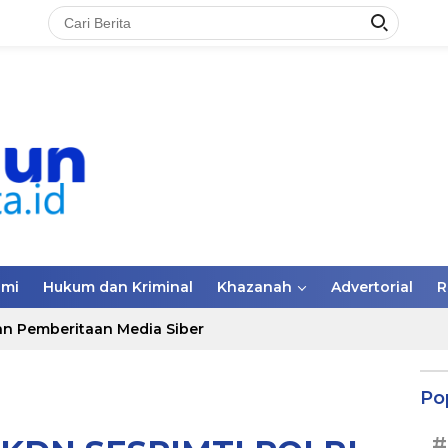
omi
Hukum dan Kriminal
Khazanah
Advertorial
R
n Pemberitaan Media Siber
Po
#