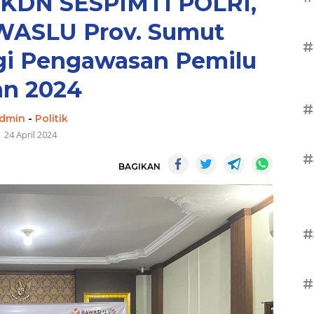
PKDN SESPIMTI POLRI,
WASLU Prov. Sumut
#
gi Pengawasan Pemilu
hn 2024
#
dmin
-
Politik
24 April 2024
#
BAGIKAN
#
#