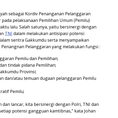
syah sebagai Kordiv Penanganan Pelanggaran
r pada pelaksanaan Pemilihan Umum (Pemilu)
ktu lalu. Salah satunya, yaitu bersinergi dengan
dan
TNI
dalam melakukan antisipasi potensi
dalam sentra Gakkumdu serta menyampaikan
si Penangnan Pelanggaran yang melakukan fungsi :
garan Pemilu dan Pemilihan;
an tindak pidana Pemilihan;
Gakkumdu Provinsi;
oran dan/atau temuan dugaan pelanggaran Pemilu
atif Pemilu;
n dan lancar, kita bersinergi dengan Polri, TNI dan
 setiap potensi gangguan kamtibnas,” kata Johan