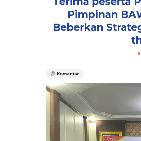
Terima peserta 
Pimpinan BA
Beberkan Strate
t
a
Komentar