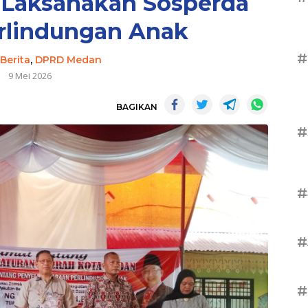
Laksanakan Sosperda
rlindungan Anak
#
Berita
,
DPRD Medan
9 Mei 2026
BAGIKAN
#
#
#
#