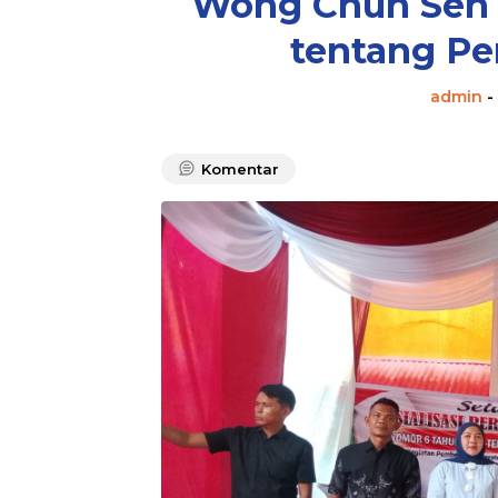
Wong Chun Sen 
tentang Pe
admin
-
Komentar