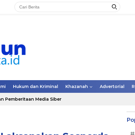
omi
Hukum dan Kriminal
Khazanah
Advertorial
R
n Pemberitaan Media Siber
Po
#