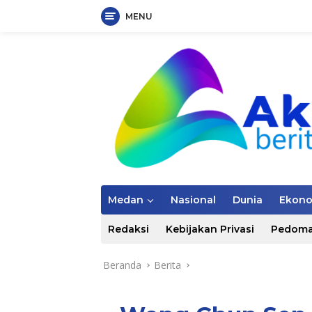
MENU
Langsung
ke
konten
Medan
Nasional
Dunia
Ekon
Redaksi
Kebijakan Privasi
Pedoma
Beranda
Berita