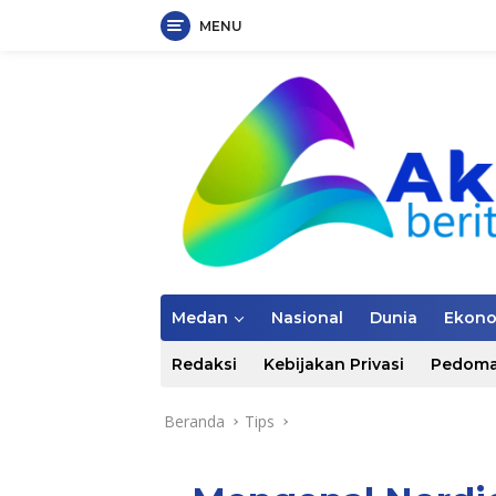
MENU
Langsung
ke
konten
Medan
Nasional
Dunia
Ekon
Redaksi
Kebijakan Privasi
Pedoma
Beranda
Tips