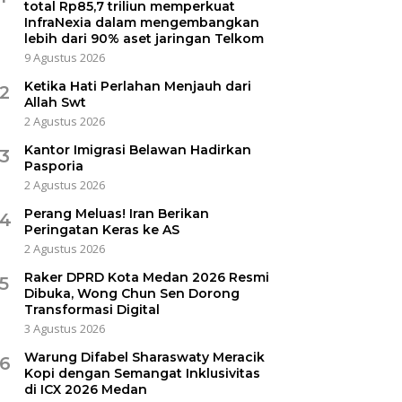
total Rp85,7 triliun memperkuat
InfraNexia dalam mengembangkan
lebih dari 90% aset jaringan Telkom
9 Agustus 2026
Ketika Hati Perlahan Menjauh dari
2
Allah Swt
2 Agustus 2026
Kantor Imigrasi Belawan Hadirkan
3
Pasporia
2 Agustus 2026
Perang Meluas! Iran Berikan
4
Peringatan Keras ke AS
2 Agustus 2026
Raker DPRD Kota Medan 2026 Resmi
5
Dibuka, Wong Chun Sen Dorong
Transformasi Digital
3 Agustus 2026
Warung Difabel Sharaswaty Meracik
6
Kopi dengan Semangat Inklusivitas
di ICX 2026 Medan