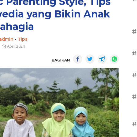
 Parenting Style, Tips
wedia yang Bikin Anak
ahagia
#
admin
-
Tips
14 April 2024
#
BAGIKAN
#
#
#