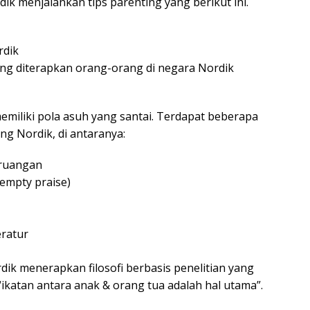
ik menjalankan tips parenting yang berikut ini.
rdik
ang diterapkan orang-orang di negara Nordik
miliki pola asuh yang santai. Terdapat beberapa
ng Nordik, di antaranya:
 ruangan
empty praise)
eratur
dik menerapkan filosofi berbasis penelitian yang
katan antara anak & orang tua adalah hal utama”.