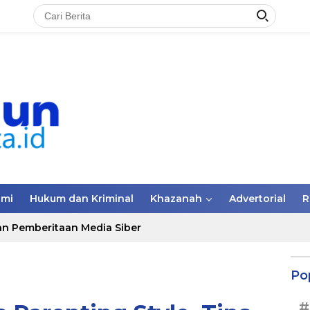
omi
Hukum dan Kriminal
Khazanah
Advertorial
R
n Pemberitaan Media Siber
Po
#