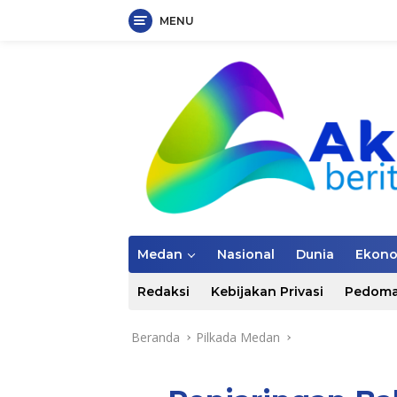
MENU
Langsung
ke
konten
Medan
Nasional
Dunia
Ekon
Redaksi
Kebijakan Privasi
Pedoma
Beranda
Pilkada Medan