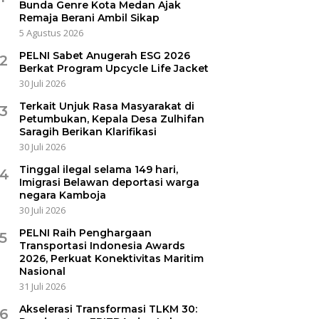
Bunda Genre Kota Medan Ajak
Remaja Berani Ambil Sikap
5 Agustus 2026
PELNI Sabet Anugerah ESG 2026
2
Berkat Program Upcycle Life Jacket
30 Juli 2026
Terkait Unjuk Rasa Masyarakat di
3
Petumbukan, Kepala Desa Zulhifan
Saragih Berikan Klarifikasi
30 Juli 2026
Tinggal ilegal selama 149 hari,
4
Imigrasi Belawan deportasi warga
negara Kamboja
30 Juli 2026
PELNI Raih Penghargaan
5
Transportasi Indonesia Awards
2026, Perkuat Konektivitas Maritim
Nasional
31 Juli 2026
Akselerasi Transformasi TLKM 30:
6