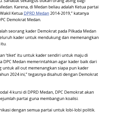
u. Sahabat sekaligus bukan orang asing bagi
dan. Karena, di Medan beliau adalah Ketua partai
 Wakil Ketua
DPRD Medan
2014-2019,” katanya
 DPC Demokrat Medan.
 salah seorang kader Demokrat pada Pilkada Medan
gi seluruh kader untuk mendukung dan memenangkan
itu.
 ‘tiket’ itu untuk kader sendiri untuk maju di
ua DPC Medan memerintahkan agar kader baik dari
ng untuk all out memenangkan siapa pun kader
ahun 2024 ini,” tegasnya disahuti dengan Demokrat
modal 4 kursi di DPRD Medan, DPC Demokrat akan
jumlah partai guna membangun koalisi.
ikasi dengan semua partai untuk lobi-lobi politik.