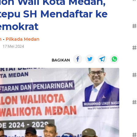
lon Wali Kota Medan,
tepu SH Mendaftar ke
emokrat
#
n
-
Pilkada Medan
17 Mei 2024
#
BAGIKAN
#
#
#