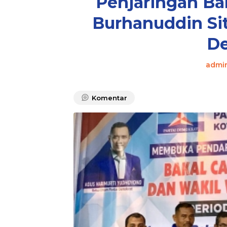
Penjaringan Ba
Burhanuddin Si
D
admi
Komentar