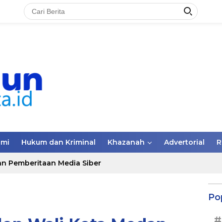
omi
Hukum dan Kriminal
Khazanah
Advertorial
R
n Pemberitaan Media Siber
Po
#