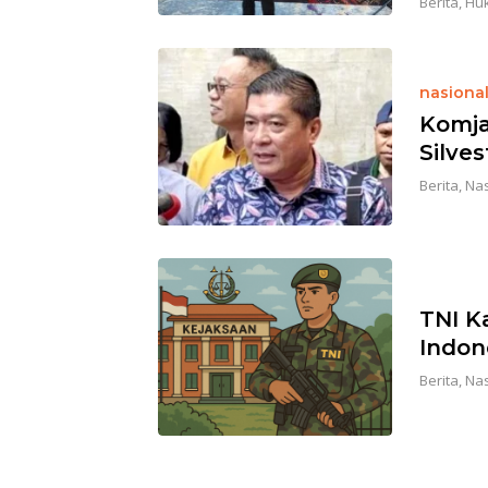
Berita
,
Huk
nasiona
Komjak
Silves
Berita
,
Nas
TNI K
Indon
Berita
,
Nas