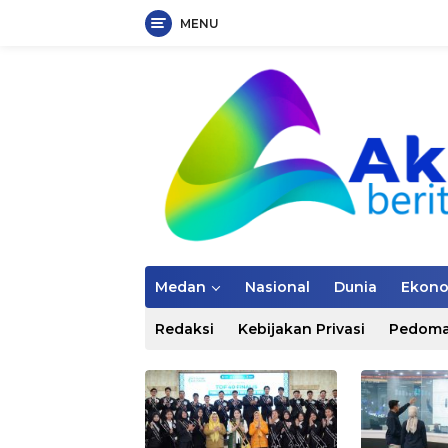
MENU
Langsung
ke
konten
Medan
Nasional
Dunia
Ekon
Redaksi
Kebijakan Privasi
Pedoma