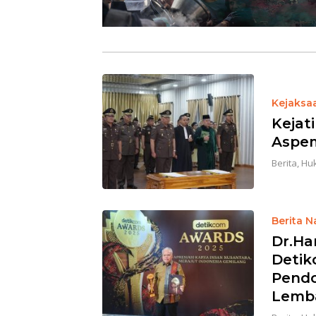
Kejaksa
Kejat
Aspem
Berita
,
Huk
Berita N
Dr.Ha
Detik
Pendo
Lemb