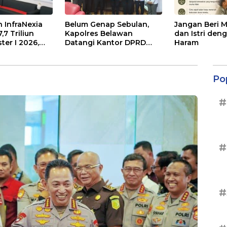
 InfraNexia
Belum Genap Sebulan,
Jangan Beri 
7 Triliun
Kapolres Belawan
dan Istri den
er I 2026,
Datangi Kantor DPRD
Haram
ernal Melonjak
Medan
Po
#
#
#