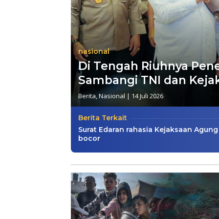
nasional
Di Tengah Riuhnya Pen
Sambangi TNI dan Keja
Berita
,
Nasional
|
14 Juli 2026
Berita Terkait
Surat Edaran rahasia Kejaksaan Agung
bocor