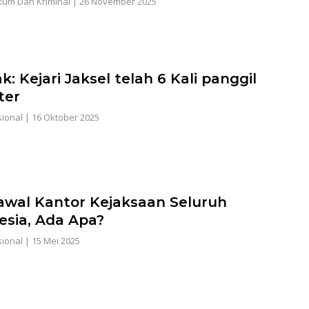
um Dan Kriminal
|
26 November 2025
l
: Kejari Jaksel telah 6 Kali panggil
ter
ional
|
16 Oktober 2025
awal Kantor Kejaksaan Seluruh
esia, Ada Apa?
ional
|
15 Mei 2025