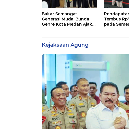
Bakar Semangat
Pendapatan
Generasi Muda, Bunda
Tembus Rp7,
Genre Kota Medan Ajak
pada Semest
Remaja Berani Ambil
Bisnis Ekst
Sikap
31 Persen
Kejaksaan Agung