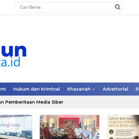
omi
Hukum dan Kriminal
Khazanah
Advertorial
R
n Pemberitaan Media Siber