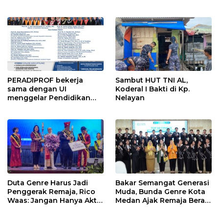
InfraNexia dalam
mengembangkan lebih
dari 90% aset jaringan
Telkom
PERADIPROF bekerja
Sambut HUT TNI AL,
sama dengan UI
Koderal I Bakti di Kp.
menggelar Pendidikan
Nelayan
Khusus Profesi Advokat
(PKPA)
Duta Genre Harus Jadi
Bakar Semangat Generasi
Penggerak Remaja, Rico
Muda, Bunda Genre Kota
Waas: Jangan Hanya Aktif
Medan Ajak Remaja Berani
Saat Ada Acara
Ambil Sikap