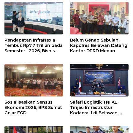
Pendapatan InfraNexia
Belum Genap Sebulan,
Tembus Rp7,7 Triliun pada
Kapolres Belawan Datangi
Semester I 2026, Bisnis
Kantor DPRD Medan
Eksternal Melonjak 31
Persen
Sosialisasikan Sensus
Safari Logistik TNI AL
Ekonomi 2026, BPS Sumut
Tinjau Infrastruktur
Gelar FGD
Kodaeral I di Belawan,
Fokus Perkuat Dukungan
Operasional