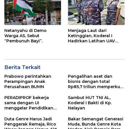
Netanyahu di Demo
Menjaga Laut dari
Warga AS, Sebut
Ketinggian, Koderal I
“Pembunuh Bayi”.
Hadirkan Latihan UAV
Berteknologi Modern
Berita Terkait
Prabowo perintahkan
Pengalihan aset dan
Perampingan Anak
bisnis dengan total
Perusahaan BUMN
Rp85,7 triliun memperkuat
InfraNexia dalam
mengembangkan lebih
PERADIPROF bekerja
Sambut HUT TNI AL,
dari 90% aset jaringan
sama dengan UI
Koderal I Bakti di Kp.
Telkom
menggelar Pendidikan
Nelayan
Khusus Profesi Advokat
(PKPA)
Duta Genre Harus Jadi
Bakar Semangat Generasi
Penggerak Remaja, Rico
Muda, Bunda Genre Kota