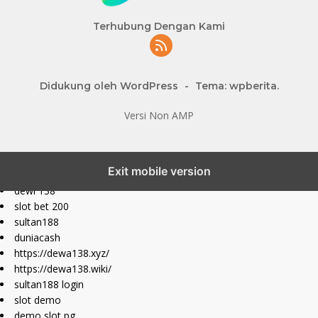
Terhubung Dengan Kami
Didukung oleh WordPress
-
Tema: wpberita.
Versi Non AMP
slot777 maxwin
Exit mobile version
slot depo 10k
dewi 138
slot bet 200
sultan188
duniacash
https://dewa138.xyz/
https://dewa138.wiki/
sultan188 login
slot demo
demo slot pg