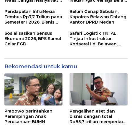
Waas: Jangan Hanya Aktif
Medan Ajak Remaja Berani
Saat Ada Acara
Ambil Sikap
Pendapatan InfraNexia
Belum Genap Sebulan,
Tembus Rp7,7 Triliun pada
Kapolres Belawan Datangi
Semester I 2026, Bisnis
Kantor DPRD Medan
Eksternal Melonjak 31
Persen
Sosialisasikan Sensus
Safari Logistik TNI AL
Ekonomi 2026, BPS Sumut
Tinjau Infrastruktur
Gelar FGD
Kodaeral I di Belawan,
Fokus Perkuat Dukungan
Operasional
Rekomendasi untuk kamu
Prabowo perintahkan
Pengalihan aset dan
Perampingan Anak
bisnis dengan total
Perusahaan BUMN
Rp85,7 triliun memperkuat
InfraNexia dalam