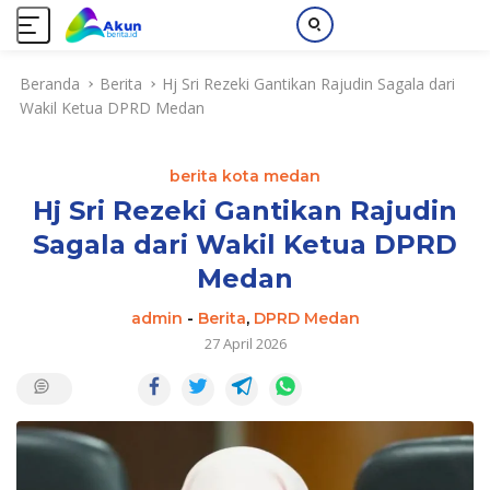
L
Beranda
Berita
Hj Sri Rezeki Gantikan Rajudin Sagala dari
a
Wakil Ketua DPRD Medan
n
g
s
berita kota medan
u
n
Hj Sri Rezeki Gantikan Rajudin
g
Sagala dari Wakil Ketua DPRD
k
Medan
e
k
admin
-
Berita
,
DPRD Medan
o
27 April 2026
n
t
e
n