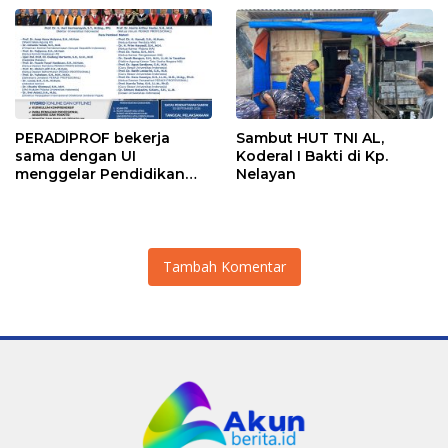
mengembangkan lebih
dari 90% aset jaringan
Telkom
PERADIPROF bekerja
Sambut HUT TNI AL,
sama dengan UI
Koderal I Bakti di Kp.
menggelar Pendidikan
Nelayan
Khusus Profesi Advokat
(PKPA)
Tambah Komentar